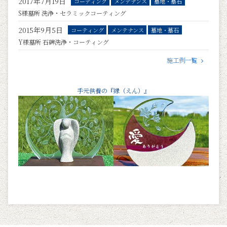
2017年7月19日
コーティング
メンテナンス
墓地・墓石
S様墓所 洗浄・セラミックコーティング
2015年9月5日
コーティング
メンテナンス
墓地・墓石
Y様墓所 石碑洗浄・コーティング
施工例一覧
手元供養の『縁（えん）』