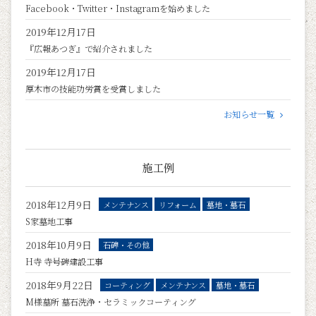
Facebook・Twitter・Instagramを始めました
2019年12月17日
『広報あつぎ』で紹介されました
2019年12月17日
厚木市の技能功労賞を受賞しました
お知らせ一覧
施工例
2018年12月9日
メンテナンス
リフォーム
墓地・墓石
S家墓地工事
2018年10月9日
石碑・その他
H寺 寺号碑建設工事
2018年9月22日
コーティング
メンテナンス
墓地・墓石
M様墓所 墓石洗浄・セラミックコーティング