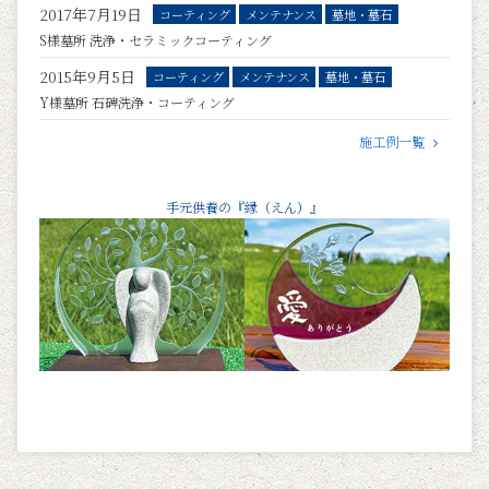
2017年7月19日
コーティング
メンテナンス
墓地・墓石
S様墓所 洗浄・セラミックコーティング
2015年9月5日
コーティング
メンテナンス
墓地・墓石
Y様墓所 石碑洗浄・コーティング
施工例一覧
手元供養の『縁（えん）』