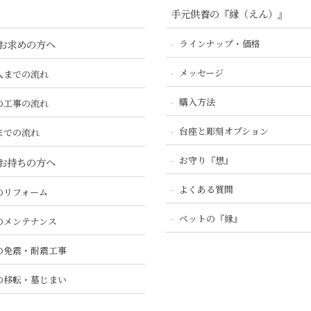
手元供養の『縁（えん）』
お求めの方へ
ラインナップ・価格
メッセージ
入までの流れ
購入方法
の工事の流れ
台座と彫刻オプション
までの流れ
お守り『想』
お持ちの方へ
よくある質問
のリフォーム
ペットの『縁』
のメンテナンス
の免震・耐震工事
の移転・墓じまい