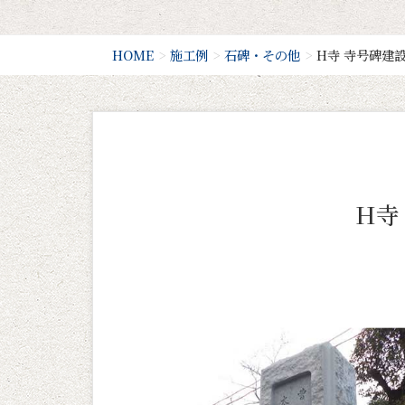
HOME
施工例
石碑・その他
H寺 寺号碑建
H