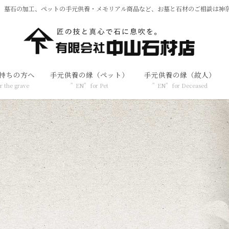
、墓石の加工、ペットの手元供養・メモリアル商品など、お墓と石材のご相談は神
持ちの方へ
手元供養の縁（ペット）
手元供養の縁（故人）
r the grave
”EN” for Pet
”EN” for Deceased