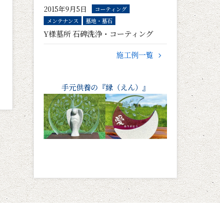
2015年9月5日
コーティング
メンテナンス
墓地・墓石
Y様墓所 石碑洗浄・コーティング
施工例一覧
手元供養の『縁（えん）』