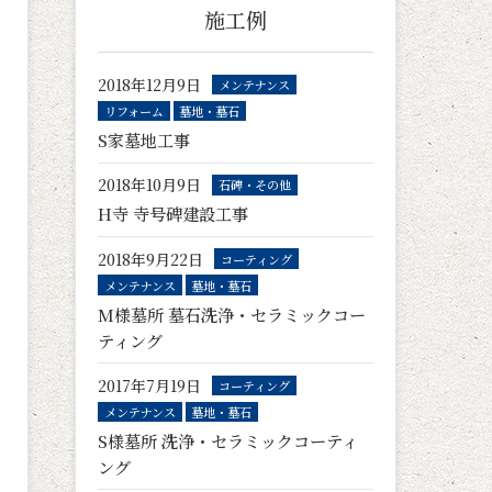
施工例
2018年12月9日
メンテナンス
リフォーム
墓地・墓石
S家墓地工事
2018年10月9日
石碑・その他
H寺 寺号碑建設工事
2018年9月22日
コーティング
メンテナンス
墓地・墓石
M様墓所 墓石洗浄・セラミックコー
ティング
2017年7月19日
コーティング
メンテナンス
墓地・墓石
S様墓所 洗浄・セラミックコーティ
ング