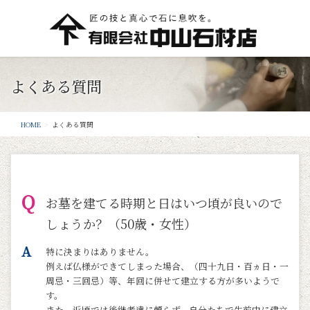
よくある質問
HOME
よくある質問
お墓を建てる時期と日はいつ頃が良いので
しょうか？（50歳・女性）
特に決まりはありません。
例えば仏様ができてしまった場合、（四十九日・百ヵ日・一
周忌・三回忌）等、年回に併せて建立する方が多いようで
す。
また、近頃では後継者達に頼らず、自分たちで生前中に建立