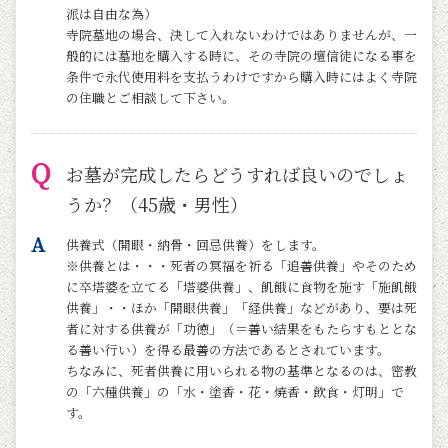
派は自由な為）
寺院墓地の場合、決して入れないわけではありませんが、一
般的には墓地を購入する時に、その寺院の壇信徒になる事を
条件で永代使用料を支払うわけですから購入時にはよく寺院
の住職とご相談して下さい。
お墓が完成したらどうすれば良いのでしょ
うか？（45歳・男性）
供養式（開眼・納骨・回忌供養）をします。
※供養とは・・・死者の冥福を祈る「追善供養」やそのため
に卒塔婆を立てる「塔婆供養」、飢餓に食物を施す「施飢餓
供養」・・ほか「開眼供養」「経供養」などがあり、要は死
者に対する供養が「功徳」（＝善い結果をもたらすもととな
る善い行い）を得る最善の方法であるとされています。
ちなみに、死者供養に用いられる物の基準となるのは、密教
の「六種供養」の「水・塗香・花・焼香・飲食・灯明」で
す。